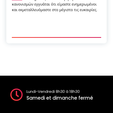
κανονισμών εγγυάται ότι είμαστε ενημερωμένοι
και εκμεταλλευόμαστε στο μέγιστο τις ευκαιρίες.
Lundi-Vendredi 8h30 à 18h30
Samedi et dimanche fermé