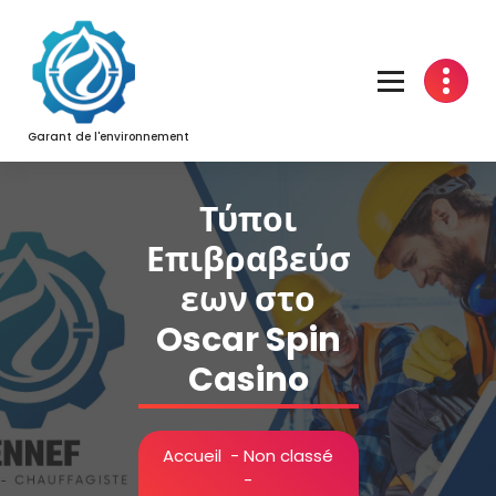
Aller
au
contenu
Garant de l'environnement
Τύποι
Επιβραβεύσ
εων στο
Oscar Spin
Casino
Accueil
-
Non classé
-