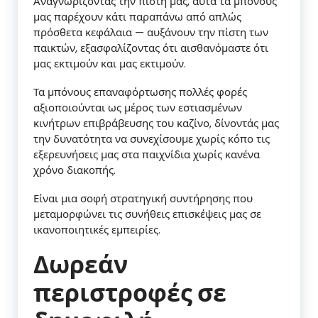
Αναγνωρίζοντας την πίστη μας, αυτά τα μπόνους
μας παρέχουν κάτι παραπάνω από απλώς
πρόσθετα κεφάλαια — αυξάνουν την πίστη των
παικτών, εξασφαλίζοντας ότι αισθανόμαστε ότι
μας εκτιμούν και μας εκτιμούν.
Τα μπόνους επαναφόρτωσης πολλές φορές
αξιοποιούνται ως μέρος των εστιασμένων
κινήτρων επιβράβευσης του καζίνο, δίνοντάς μας
την δυνατότητα να συνεχίσουμε χωρίς κόπο τις
εξερευνήσεις μας στα παιχνίδια χωρίς κανένα
χρόνο διακοπής.
Είναι μια σοφή στρατηγική συντήρησης που
μεταμορφώνει τις συνήθεις επισκέψεις μας σε
ικανοποιητικές εμπειρίες.
Δωρεάν
περιστροφές σε