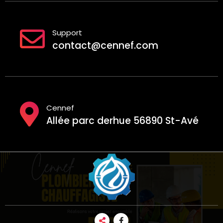
Support
contact@cennef.com
Cennef
Allée parc derhue 56890 St-Avé