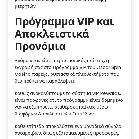
μετρητών.
Πρόγραμμα VIP και
Αποκλειστικά
Προνόμια
Ακόμα κι αν είστε περιστασιακός παίκτης, η
εγγραφή σας στο Πρόγραμμα VIP του Oscar Spin
Casino παρέχει ουσιαστικά πλεονεκτήματα που
δεν πρέπει να παραβλέψετε.
Καθώς ανακαλύπτουμε το σύστημα VIP Rewards,
είναι προφανές ότι το πρόγραμμα είναι δομημένο
για να εξυπηρετεί σταθερούς παίκτες μέσω
διαφόρων Αποκλειστικών Επιπέδων.
Κάθε επίπεδο αποκαλύπτει ένα μοναδικό σύνολο
ανταμοιβών, όπως εξατομικευμένες προσφορές,