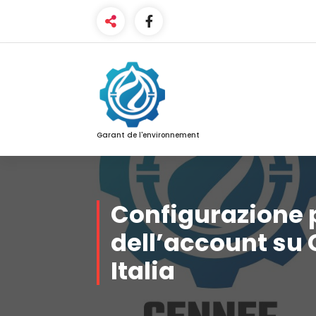
Aller
au
contenu
Garant de l'environnement
Configurazione 
dell’account su 
Italia