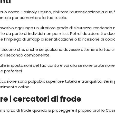
nti
 tuo conto Casinoly Casino, abilitare l’autenticazione a due f
tale per aumentare la tua tutela.
ativo aggiunge un ulteriore grado di sicurezza, rendendo 
ilo da parte di individui non permissi. Potrai decidere tra due
 l’impiego di un’app di identificazione o la ricezione di codic
ntiscono che, anche se qualcuno dovesse ottenere la tua ch
za il secondo componente.
alle impostazioni del tuo conto e vai alla sezione protezione.
e preferisci.
ticazione sono palpabili: superiore tutela e tranquillità. Sei in
tenimento online.
re i cercatori di frode
 sforzo di frode quando si proteggere il proprio profilo Cas