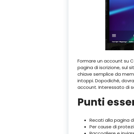
Formare un account su Ca
pagina di iscrizione, sul s
chiave semplice da memori
intoppi. Dopodiché, dovrai
account. Interessato di 
Punti esse
Recati alla pagina di
Per cause di protez
Raccogliere e inviar