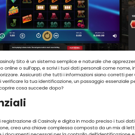
sinoly Sito è un sistema semplice e naturale che apprezzer
ito online o sull’app, e scrivi i tuoi dati personali come nome, 
zzare. Assicurati che tutti i informazioni siano corretti p
 verificare la tua identificazione, un passaggio essenziale p
scoprire cosa succede dopo?
nziali
 registrazione di Casinoly e digita in modo preciso i tuoi dati
ione, crea una chiave complessa composta da un mix di letter
e i documenti necessari per la controllo dell’identificazione e