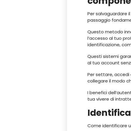
compone
Per salvaguardare il
passaggio fondamen
Questo metodo innov
l’accesso al tuo prof
identificazione, come
Questi sistemi gara
al tuo account sen
Per settare, accedi 
collegare il modo ch
I benefici dell’auten
tua vivere di intrat
Identifica
Come identificare un