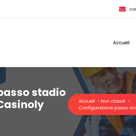
co
Accueil
passo stadio
Casinoly
Accueil
-
Non classé
-
Configurazione passo stad