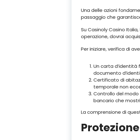
Una delle azioni fondament
passaggio che garantisce 
Su Casinoly Casino Italia
operazione, dovrai acquis
Per iniziare, verifica di ave
Un carta d’identità 
documento d’identit
Certificato di abit
temporale non ecce
Controllo del modo 
bancario che mostri i
La comprensione di questi 
Protezione 