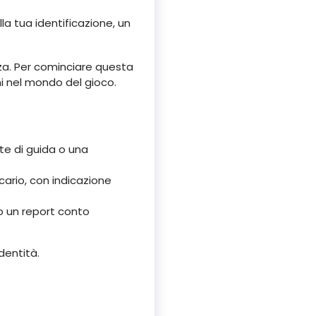
la tua identificazione, un
nza. Per cominciare questa
mi nel mondo del gioco.
te di guida o una
ario, con indicazione
o un report conto
dentità.