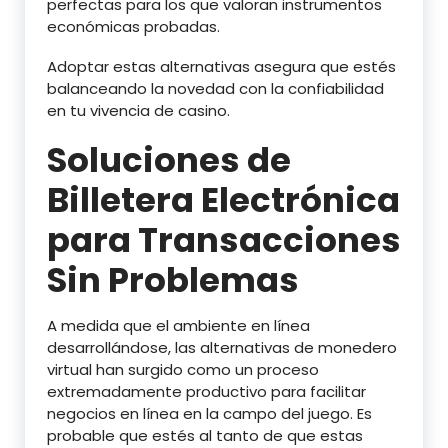
perfectas para los que valoran instrumentos
económicas probadas.
Adoptar estas alternativas asegura que estés
balanceando la novedad con la confiabilidad
en tu vivencia de casino.
Soluciones de
Billetera Electrónica
para Transacciones
Sin Problemas
A medida que el ambiente en línea
desarrollándose, las alternativas de monedero
virtual han surgido como un proceso
extremadamente productivo para facilitar
negocios en línea en la campo del juego. Es
probable que estés al tanto de que estas