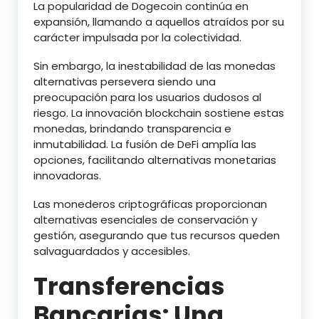
La popularidad de Dogecoin continúa en
expansión, llamando a aquellos atraídos por su
carácter impulsada por la colectividad.
Sin embargo, la inestabilidad de las monedas
alternativas persevera siendo una
preocupación para los usuarios dudosos al
riesgo. La innovación blockchain sostiene estas
monedas, brindando transparencia e
inmutabilidad. La fusión de DeFi amplía las
opciones, facilitando alternativas monetarias
innovadoras.
Las monederos criptográficas proporcionan
alternativas esenciales de conservación y
gestión, asegurando que tus recursos queden
salvaguardados y accesibles.
Transferencias
Bancarias: Una