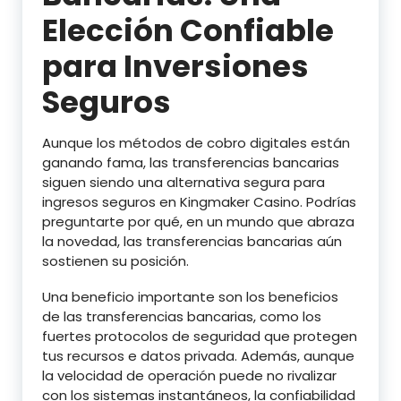
Elección Confiable
para Inversiones
Seguros
Aunque los métodos de cobro digitales están
ganando fama, las transferencias bancarias
siguen siendo una alternativa segura para
ingresos seguros en Kingmaker Casino. Podrías
preguntarte por qué, en un mundo que abraza
la novedad, las transferencias bancarias aún
sostienen su posición.
Una beneficio importante son los beneficios
de las transferencias bancarias, como los
fuertes protocolos de seguridad que protegen
tus recursos e datos privada. Además, aunque
la velocidad de operación puede no rivalizar
con los sistemas instantáneos, la confiabilidad