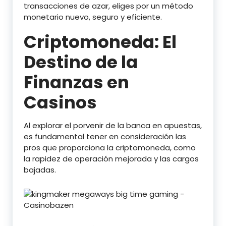
transacciones de azar, eliges por un método
monetario nuevo, seguro y eficiente.
Criptomoneda: El
Destino de la
Finanzas en
Casinos
Al explorar el porvenir de la banca en apuestas,
es fundamental tener en consideración las
pros que proporciona la criptomoneda, como
la rapidez de operación mejorada y las cargos
bajadas.