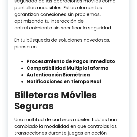
seguridad de las operaciones móviles como
pantallas accesibles. Estos elementos
garantizan conexiones sin problemas,
optimizando tu interacción de
entretenimiento sin sacrificar la seguridad.
En tu búsqueda de soluciones novedosas,
piensa en:
Procesamiento de Pagos Inmediato
Compatibilidad Multiplataforma
Autenticación Biométrica
Notificaciones en Tiempo Real
Billeteras Móviles
Seguras
Una multitud de carteras móviles fiables han
cambiado la modalidad en que controlas las
transacciones durante juegas en acción.