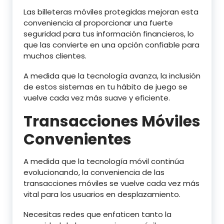
Las billeteras móviles protegidas mejoran esta
conveniencia al proporcionar una fuerte
seguridad para tus información financieros, lo
que las convierte en una opción confiable para
muchos clientes.
A medida que la tecnología avanza, la inclusión
de estos sistemas en tu hábito de juego se
vuelve cada vez más suave y eficiente.
Transacciones Móviles
Convenientes
A medida que la tecnología móvil continúa
evolucionando, la conveniencia de las
transacciones móviles se vuelve cada vez más
vital para los usuarios en desplazamiento.
Necesitas redes que enfaticen tanto la