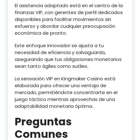
El asistencia adaptado está en el centro de la
finanzas VIP, con gerentes de perfil dedicados
disponibles para facilitar movimientos sin
esfuerzo y abordar cualquier preocupación
económica de pronto.
Este enfoque innovador se ajusta a tu
necesidad de eficiencia y salvaguarda,
asegurando que tus obligaciones monetarios
sean tanto ágiles como sutiles.
La sensación VIP en Kingmaker Casino está
elaborada para ofrecer una ventaja de
mercado, permitiéndote concentrarte en el
juego táctico mientras aprovechas de una
adaptabilidad monetaria óptima.
Preguntas
Comunes