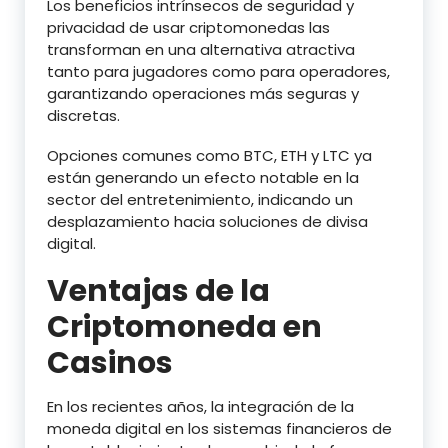
Los beneficios intrínsecos de seguridad y
privacidad de usar criptomonedas las
transforman en una alternativa atractiva
tanto para jugadores como para operadores,
garantizando operaciones más seguras y
discretas.
Opciones comunes como BTC, ETH y LTC ya
están generando un efecto notable en la
sector del entretenimiento, indicando un
desplazamiento hacia soluciones de divisa
digital.
Ventajas de la
Criptomoneda en
Casinos
En los recientes años, la integración de la
moneda digital en los sistemas financieros de