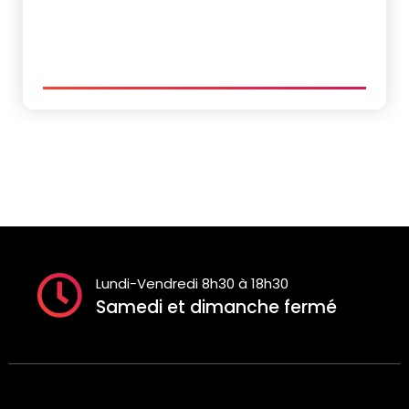
Lundi-Vendredi 8h30 à 18h30
Samedi et dimanche fermé