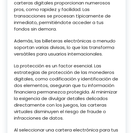
carteras digitales proporcionan numerosos
pros, como rapidez y facilidad. Las
transacciones se procesan típicamente de
inmediato, permitiéndote acceder a tus
fondos sin demora.
Además, las billeteras electrónicas a menudo
soportan varias divisas, lo que las transforma
versátiles para usuarios internacionales.
La protección es un factor esencial. Las
estrategias de protección de las monederos
digitales, como codificación y identificación de
dos elementos, aseguran que tu información
financiera permanezca protegida. Al minimizar
la exigencia de divulgar detalles delicados
directamente con los juegos, las carteras
virtuales disminuyen el riesgo de fraude o
infracciones de datos.
Al seleccionar una cartera electrónica para tus