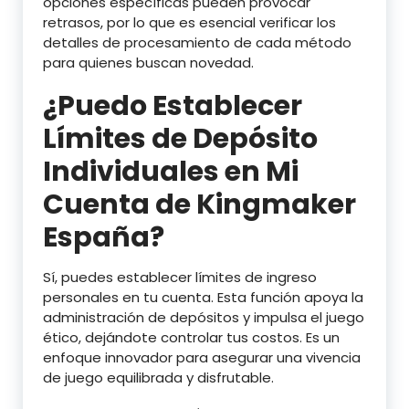
opciones específicas pueden provocar
retrasos, por lo que es esencial verificar los
detalles de procesamiento de cada método
para quienes buscan novedad.
¿Puedo Establecer
Límites de Depósito
Individuales en Mi
Cuenta de Kingmaker
España?
Sí, puedes establecer límites de ingreso
personales en tu cuenta. Esta función apoya la
administración de depósitos y impulsa el juego
ético, dejándote controlar tus costos. Es un
enfoque innovador para asegurar una vivencia
de juego equilibrada y disfrutable.