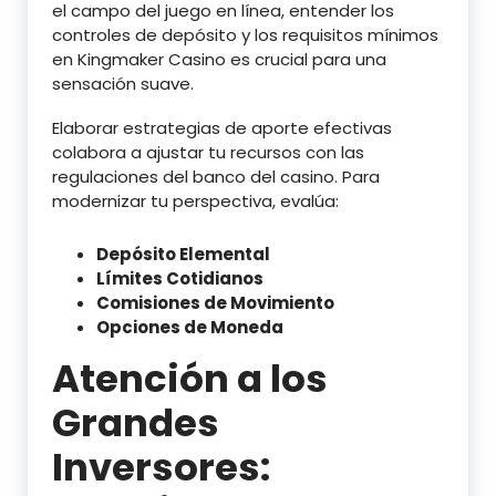
el campo del juego en línea, entender los
controles de depósito y los requisitos mínimos
en Kingmaker Casino es crucial para una
sensación suave.
Elaborar estrategias de aporte efectivas
colabora a ajustar tu recursos con las
regulaciones del banco del casino. Para
modernizar tu perspectiva, evalúa:
Depósito Elemental
Límites Cotidianos
Comisiones de Movimiento
Opciones de Moneda
Atención a los
Grandes
Inversores: