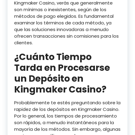
Kingmaker Casino, verás que generalmente
son mínimas o inexistentes, según de los
métodos de pago elegidos. Es fundamental
examinar los términos de cada método, ya
que las soluciones innovadoras a menudo
ofrecen transacciones sin comisiones para los
clientes.
¿Cuánto Tiempo
Tarda en Procesarse
un Depósito en
Kingmaker Casino?
Probablemente te estés preguntando sobre la
rapidez de los depósitos en Kingmaker Casino.
Por lo general, los tiempos de procesamiento
son rápidos, a menudo instantáneos para la
mayoría de los métodos. Sin embargo, algunas