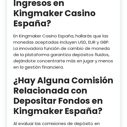
Ingresos en
Kingmaker Casino
España?
En Kingmaker Casino España, hallarás que las
monedas aceptadas incluyen USD, EUR y GBP.
La innovadora función de cambio de moneda
de la plataforma garantiza depósitos fluidos,
dejándote concentrarte más en jugar y menos
en la gestión financiera.
¿Hay Alguna Comisión
Relacionada con
Depositar Fondos en
Kingmaker España?
Al evaluar las comisiones de depósito en