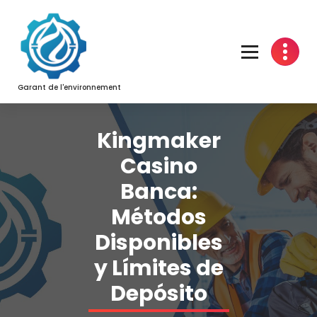
Aller
au
contenu
Garant de l'environnement
Kingmaker
Casino
Banca:
Métodos
Disponibles
y Límites de
Depósito