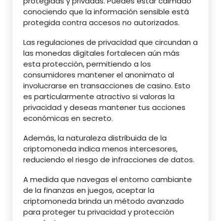
protegidas y privadas. Puedes estar calmado
conociendo que la información sensible está
protegida contra accesos no autorizados.
Las regulaciones de privacidad que circundan a
las monedas digitales fortalecen aún más
esta protección, permitiendo a los
consumidores mantener el anonimato al
involucrarse en transacciones de casino. Esto
es particularmente atractivo si valoras la
privacidad y deseas mantener tus acciones
económicas en secreto.
Además, la naturaleza distribuida de la
criptomoneda indica menos intercesores,
reduciendo el riesgo de infracciones de datos.
A medida que navegas el entorno cambiante
de la finanzas en juegos, aceptar la
criptomoneda brinda un método avanzado
para proteger tu privacidad y protección