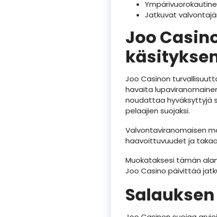
Ympärivuorokautinen
Jatkuvat valvontajä
Joo Casino
käsityks
Joo Casinon turvallisuutt
havaita lupaviranomainen,
noudattaa hyväksyttyjä sä
pelaajien suojaksi.
Valvontaviranomaisen main
haavoittuvuudet ja taka
Muokataksesi tämän alan, k
Joo Casino päivittää ja
Salauksen 
Joo Casinon suojaa arvio