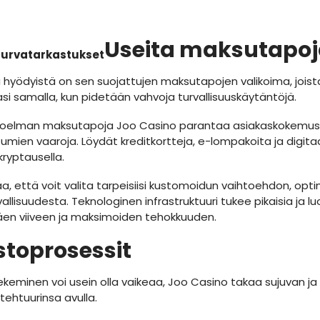
Useita maksutapoja
oturvatarkastukset
 hyödyistä on sen suojattujen maksutapojen valikoima, joista
 samalla, kun pidetään vahvoja turvallisuuskäytäntöjä.
koelman maksutapoja Joo Casino parantaa asiakaskokemus
ien vaaroja. Löydät kreditkortteja, e-lompakoita ja digitaali
kryptausella.
, että voit valita tarpeisiisi kustomoidun vaihtoehdon, op
lisuudesta. Teknologinen infrastruktuuri tukee pikaisia ja lu
äen viiveen ja maksimoiden tehokkuuden.
stoprosessit
ekeminen voi usein olla vaikeaa, Joo Casino takaa sujuvan ja
tehtuurinsa avulla.