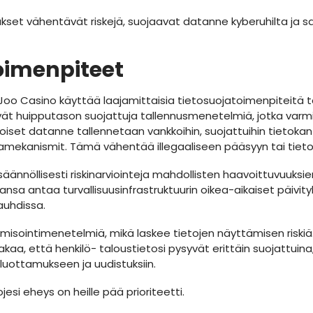
set vähentävät riskejä, suojaavat datanne kyberuhilta ja sam
oimenpiteet
si Joo Casino käyttää laajamittaisia tietosuojatoimenpiteit
ävät huipputason suojattuja tallennusmenetelmiä, jotka varmi
oiset datanne tallennetaan vankkoihin, suojattuihin tietokant
mekanismit. Tämä vähentää illegaaliseen pääsyyn tai tietomur
säännöllisesti riskinarviointeja mahdollisten haavoittuvuuksi
sa antaa turvallisuusinfrastruktuurin oikea-aikaiset päivity
auhdissa.
isointimenetelmiä, mikä laskee tietojen näyttämisen riskiä.
kaa, että henkilö- taloustietosi pysyvät erittäin suojattuina
luottamukseen ja uudistuksiin.
jesi eheys on heille pää prioriteetti.