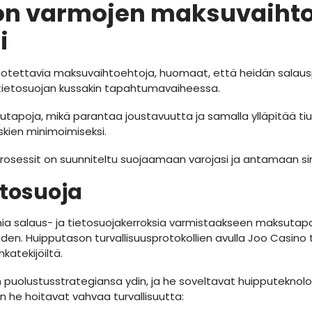
on varmojen maksuvaiht
i
luotettavia maksuvaihtoehtoja, huomaat, että heidän salaus
 tietosuojan kussakin tapahtumavaiheessa.
tapoja, mikä parantaa joustavuutta ja samalla ylläpitää tiu
skien minimoimiseksi.
prosessit on suunniteltu suojaamaan varojasi ja antamaan sin
etosuoja
a salaus- ja tietosuojakerroksia varmistaakseen maksutapa
uuden. Huipputason turvallisuusprotokollien avulla Joo Casino 
katekijöiltä.
n puolustusstrategiansa ydin, ja he soveltavat huipputeknol
n he hoitavat vahvaa turvallisuutta: