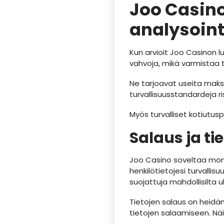
Joo Casin
analysoint
Kun arvioit Joo Casinon 
vahvoja, mikä varmistaa
Ne tarjoavat useita maksu
turvallisuusstandardeja ri
Myös turvalliset kotiutus
Salaus ja ti
Joo Casino soveltaa moni
henkilötietojesi turvallis
suojattuja mahdollisilta uh
Tietojen salaus on heidä
tietojen salaamiseen. Näi