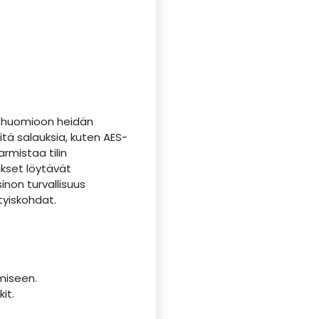
huomioon heidän
tä salauksia, kuten AES-
rmistaa tilin
ukset löytävät
inon turvallisuus
tyiskohdat.
miseen.
it.