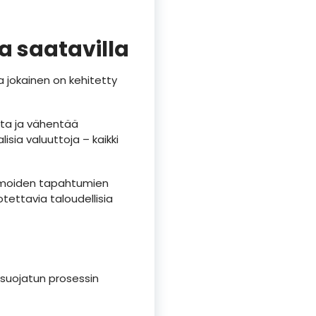
 saatavilla
 jokainen on kehitetty
ta ja vähentää
sia valuuttoja – kaikki
timoiden tapahtumien
otettavia taloudellisia
 suojatun prosessin