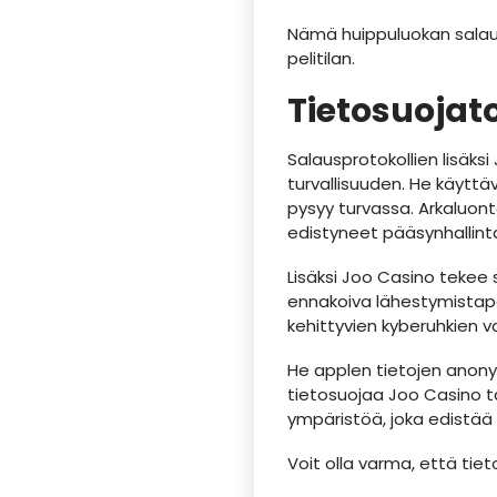
Nämä huippuluokan salauk
pelitilan.
Tietosuojat
Salausprotokollien lisäk
turvallisuuden. He käytt
pysyy turvassa. Arkaluont
edistyneet pääsynhallinta
Lisäksi Joo Casino tekee 
ennakoiva lähestymistapan
kehittyvien kyberuhkien v
He applen tietojen anonym
tietosuojaa Joo Casino ta
ympäristöä, joka edistää 
Voit olla varma, että tieto