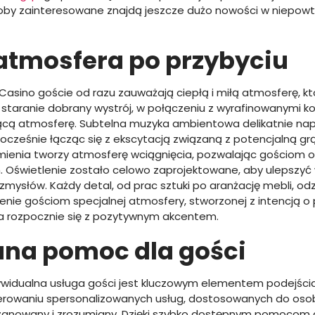
oby zainteresowane znajdą jeszcze dużo nowości w niepowta
atmosfera po przybyciu
Casino goście od razu zauważają ciepłą i miłą atmosferę, kt
e staranie dobrany wystrój, w połączeniu z wyrafinowanymi k
ącą atmosferę. Subtelna muzyka ambientowa delikatnie nap
nocześnie łącząc się z ekscytacją związaną z potencjalną gr
zmienia tworzy atmosferę wciągnięcia, pozwalając gościom 
 Oświetlenie zostało celowo zaprojektowane, aby ulepszyć 
zmysłów. Każdy detal, od prac sztuki po aranżację mebli, od
ie gościom specjalnej atmosfery, stworzonej z intencją o 
ta rozpocznie się z pozytywnym akcentem.
na pomoc dla gości
ywidualna usługa gości jest kluczowym elementem podejśc
ferowaniu spersonalizowanych usług, dostosowanych do osob
 szanowany i zrozumiany. Dzięki szybko dostępnym pomocom