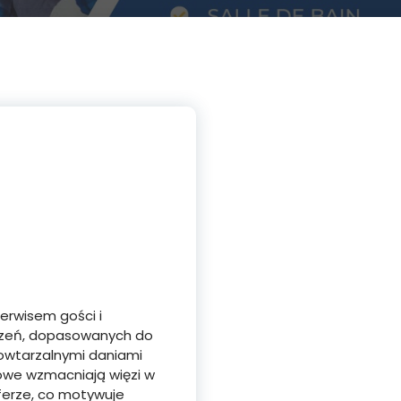
erwisem gości i
czeń, dopasowanych do
powtarzalnymi daniami
owe wzmacniają więzi w
sferze, co motywuje