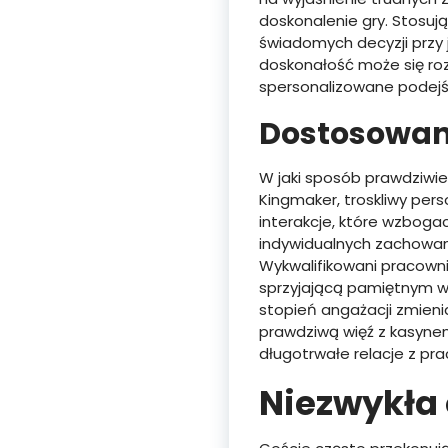
doskonalenie gry. Stosuj
świadomych decyzji przy 
doskonałość może się roz
spersonalizowane podejśc
Dostosowan
W jaki sposób prawdziwie
Kingmaker, troskliwy per
interakcje, które wzboga
indywidualnych zachowani
Wykwalifikowani pracowni
sprzyjającą pamiętnym wy
stopień angażacji zmien
prawdziwą więź z kasynem.
długotrwałe relacje z pra
Niezwykła 