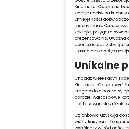
Goście często przekonuj
Kingmaker Casino na back
kładąc nacisk na kuchnię
umiejętności doświadczony
mocny smak. Oprócz wysz
koktajle, przygotowywane
prezentowania. Uważna ob
oceniając potrzeby gości
Casino doskonałym miejs
Unikalne p
Chociaż wiele kasyn zape
Kingmaker Casino wyróżn
Program lojalnościowy op
bardziej wartościowe kor
dostosować się zróżnicow
Członkowie uzyskują dost
więź z kasynem. To spers
wspólnoty wśród gości.
a