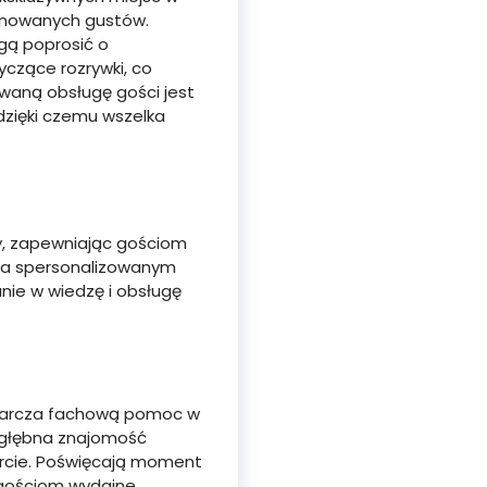
finowanych gustów.
gą poprosić o
czące rozrywki, co
owaną obsługę gości jest
zięki czemu wszelka
y, zapewniając gościom
yja spersonalizowanym
nie w wiedzę i obsługę
starcza fachową pomoc w
dogłębna znajomość
arcie. Poświęcają moment
c gościom wydajne