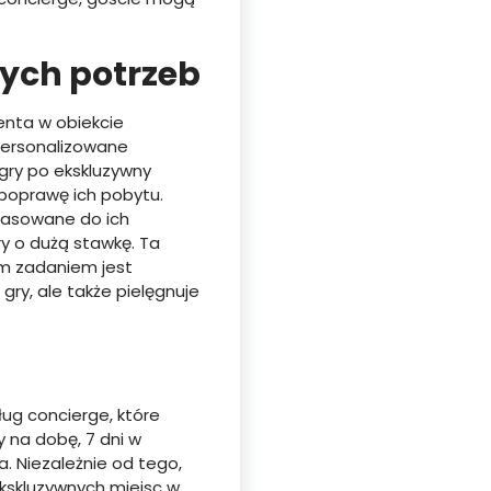
ych potrzeb
nta w obiekcie
personalizowane
gry po ekskluzywny
 poprawę ich pobytu.
opasowane do ich
ry o dużą stawkę. Ta
ym zadaniem jest
ry, ale także pielęgnuje
ug concierge, które
 na dobę, 7 dni w
 Niezależnie od tego,
ekskluzywnych miejsc w