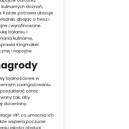
napojów odróżnia
 kulinarnych doznań,
a. Każde potrawa ukazuje
adniki, dbając o fresz i
jne i wyrafinowane
ukę balansu i
ania kulinarne,
 sprawia Kingmaker
znej i napojów.
nagrody
wy lojalnościowe w
i cennym zaangażowaniu.
 poszukiwać coraz
owany tak, aby
ię doceniany.
lacje VIP, co umacnia ich
akże wspiera poczucie
iu jakości obsługi