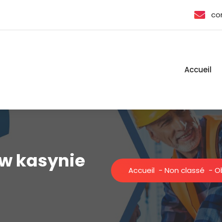
co
Accueil
 w kasynie
Accueil
-
Non classé
-
O