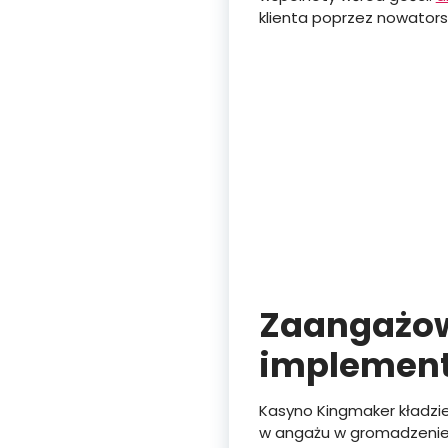
klienta poprzez nowatorsk
Zaangażow
implement
Kasyno Kingmaker kładzie
w angażu w gromadzenie zd