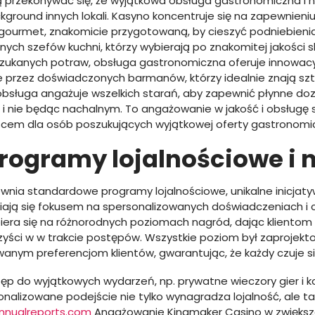
ą przekonywać się, że wyjątkowa obsługa gastronomiczna i 
ground innych lokali. Kasyno koncentruje się na zapewnieniu
 gourmet, znakomicie przygotowaną, by cieszyć podniebieni
ch szefów kuchni, którzy wybierają po znakomitej jakości skł
ukanych potraw, obsługa gastronomiczna oferuje innowacy
 przez doświadczonych barmanów, którzy idealnie znają szt
sługa angażuje wszelkich starań, aby zapewnić płynne dozn
 i nie będąc nachalnym. To angażowanie w jakość i obsługę
cem dla osób poszukujących wyjątkowej oferty gastronomic
rogramy lojalnościowe i 
wnia standardowe programy lojalnościowe, unikalne inicjaty
iają się fokusem na spersonalizowanych doświadczeniach 
iera się na różnorodnych poziomach nagród, dając klientom
zyści w w trakcie postępów. Wszystkie poziom był zaprojekt
anym preferencjom klientów, gwarantując, że każdy czuje s
ęp do wyjątkowych wydarzeń, np. prywatne wieczory gier i ko
onalizowane podejście nie tylko wynagradza lojalność, ale t
nnualreports.com
Angażowanie Kingmaker Casino w zwiększan