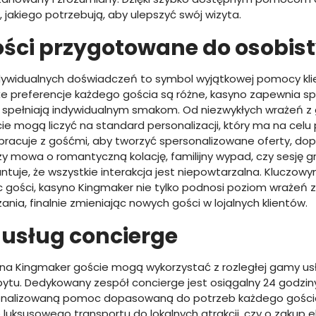
 jakiego potrzebują, aby ulepszyć swój wizyta.
ści przygotowane do osobist
ywidualnych doświadczeń to symbol wyjątkowej pomocy klie
że preferencje każdego gościa są różne, kasyno zapewnia s
re spełniają indywidualnym smakom. Od niezwykłych wrażeń z 
e mogą liczyć na standard personalizacji, który ma na celu
łpracuje z gośćmi, aby tworzyć spersonalizowane oferty, d
zy mowa o romantyczną kolację, familijny wypad, czy sesję g
ntuje, że wszystkie interakcja jest niepowtarzalna. Kluczow
ości, kasyno Kingmaker nie tylko podnosi poziom wrażeń z g
nia, finalnie zmieniając nowych gości w lojalnych klientów.
usług concierge
na Kingmaker goście mogą wykorzystać z rozległej gamy usł
ytu. Dedykowany zespół concierge jest osiągalny 24 godziny
sonalizowaną pomoc dopasowaną do potrzeb każdego gościa.
 luksusowego transportu do lokalnych atrakcji, czy o zakup 