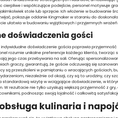
ąc cierpliwe i współczujące podejście, personel motywuje gra
jakimkolwiek stole lub sprzęcie. Ich włożenie w budowanie ś
wijać, pokazuje oddanie Kingmaker w staraniu do doskonałoś
ie ułatwia w budowaniu wyjątkowych i przyjemnych wrażeń 
e doświadczenia gości
 indywidualne doświadczenie gościa poprawia przyjemność 
sonel rozumie unikalne preferencje każdego klienta, tworząc
cają jego czas przebywania na sali. Oferując spersonalizow
ach graczy, gwarantują, że goście odczuwają się szanowani
cy są przeszkoleni w pamiętaniu o wracających gościach, b
darzeniom, niezależnie od okazji, czy są to urodziny, czy s
ia standardową wizytę w wciągające doświadczenie, w któr
 W rezultacie nie tylko uzyskują większą przyjemność z gry,
cownikami, podnosząc swoją lojalność i całkowitą satysfakcj
obsługa kulinaria i napo