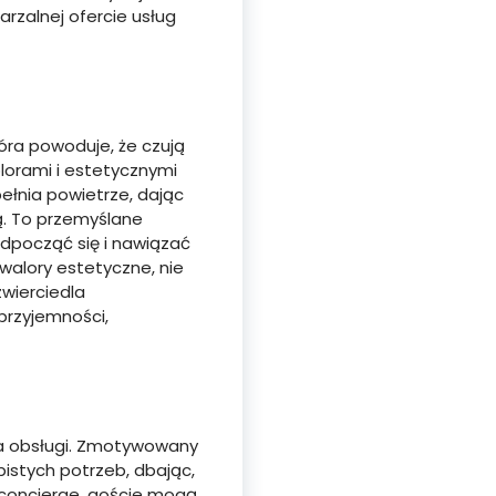
rzalnej ofercie usług
óra powoduje, że czują
olorami i estetycznymi
ełnia powietrze, dając
ą. To przemyślane
odpocząć się i nawiązać
walory estetyczne, nie
zwierciedla
przyjemności,
ia obsługi. Zmotywowany
istych potrzeb, dbając,
 concierge, goście mogą