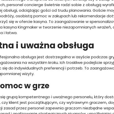
ch, personel concierge świetnie radzi sobie z obsługą wyra
 obsługi, odciążając gości od trudu planowania. Goście mo
podróży, osobistą pomoc w zakupach lub rekomendacje doty
urzyć się w ofercie kasyna. To zaangażowanie w spersonaliz
kasyna Kingmaker w tworzenie niezapomnianych wrażeń, d
a i łatwa.
na i uważna obsługa
fesjonalna obsługa jest dostrzegalna w asyście podczas gr
gażowania na wszystkim kroku. Ich troskliwe podejście sprz
się do indywidualnych preferencji i potrzeb. To zaangażowa
pomnianej wizyty.
pomoc w grze
 się grupą kompetentnego i uważnego personelu, który do
o, czy klient jest początkującym, czy wytrawnym graczem, 
ukcji zasad przez personel zapewnia graczom niezbędne wsp
zasad i analizowanie strategicznych niuansów, umożliwiają