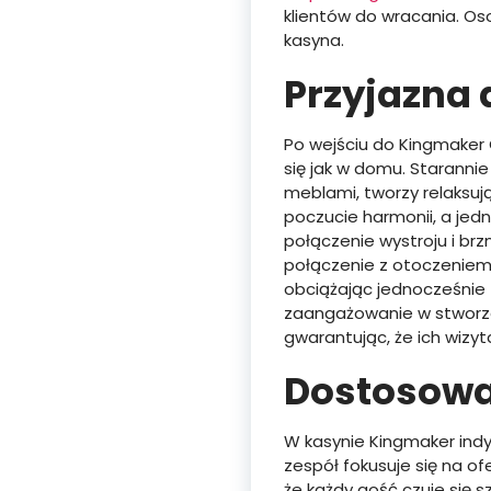
klientów do wracania. Os
kasyna.
Przyjazna 
Po wejściu do Kingmaker 
się jak w domu. Staranni
meblami, tworzy relaksuj
poczucie harmonii, a jed
połączenie wystroju i br
połączenie z otoczeniem.
obciążając jednocześnie 
zaangażowanie w stworzen
gwarantując, że ich wizy
Dostosowa
W kasynie Kingmaker ind
zespół fokusuje się na o
że każdy gość czuje się