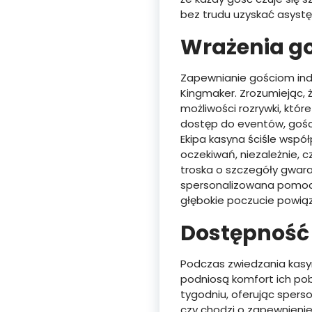
bez trudu uzyskać asystę,
Wrażenia go
Zapewnianie gościom ind
Kingmaker. Zrozumiejąc, 
możliwości rozrywki, któ
dostęp do eventów, gości
Ekipa kasyna ściśle wspó
oczekiwań, niezależnie, c
troska o szczegóły gwara
spersonalizowana pomoc g
głębokie poczucie powiąza
Dostępność 
Podczas zwiedzania kasy
podniosą komfort ich pob
tygodniu, oferując sper
czy chodzi o zapewnienie