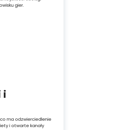
wisku gier.
 i
, co ma odzwierciedlenie
iety i otwarte kanały