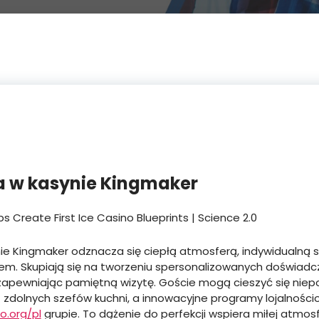
a w kasynie Kingmaker
ie Kingmaker odznacza się ciepłą atmosferą, indywidualną s
m. Skupiają się na tworzeniu spersonalizowanych doświad
zapewniając pamiętną wizytę. Goście mogą cieszyć się nie
zdolnych szefów kuchni, a innowacyjne programy lojalności
o.org/pl
grupie. To dążenie do perfekcji wspiera miłej atmo