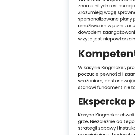
znamienitych restauracja
Zrozumieją wagę sprawnej
spersonalizowane plany 
umożliwia im w pełni zan
dowodem zaangażowania 
wizyta jest niepowtarzaln
Kompetent
W kasynie Kingmaker, pro
poczucie pewności i zaan
wrażeniom, dostosowując 
stanowi fundament nieza
Ekspercka 
Kasyno Kingmaker chwali
grze. Niezależnie od teg
strategii zabawy i instr
na wyjaśnienie trudnych 